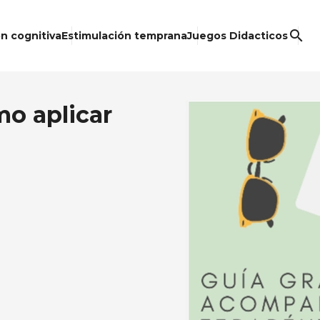
search
n cognitiva
Estimulación temprana
Juegos Didacticos
mo aplicar